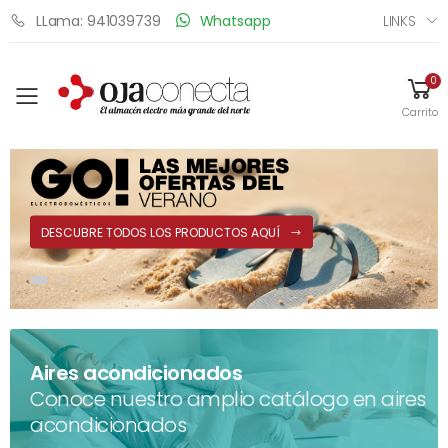
LINKS
LLama: 941039739
Whatsapp
0
Toggle mobile menu
Carrito
DESCUBRE TODOS LOS PRODUCTOS AQUÍ
Aires acondicionados
Conoce nuestro amplio catálogo en aires
acondicionados