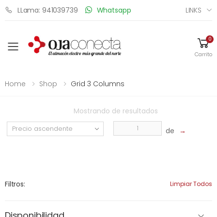
LINKS
LLama: 941039739
Whatsapp
0
Toggle mobile menu
Carrito
Home
Shop
Grid 3 Columns
Mostrando
de
resultados
de
→
Filtros:
Limpiar Todos
Disponibilidad