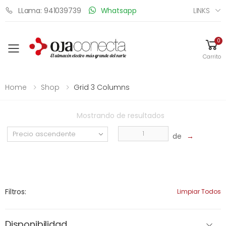
LINKS
LLama: 941039739
Whatsapp
0
Toggle mobile menu
Carrito
Home
Shop
Grid 3 Columns
Mostrando
de
resultados
de
→
Filtros:
Limpiar Todos
Disponibilidad