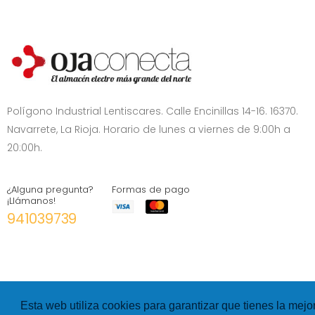
Polígono Industrial Lentiscares. Calle Encinillas 14-16. 16370.
Navarrete, La Rioja. Horario de lunes a viernes de 9:00h a
20:00h.
¿Alguna pregunta?
Formas de pago
¡Llámanos!
941039739
Esta web utiliza cookies para garantizar que tienes la mejo
©
Hexer
- All rights Reserved