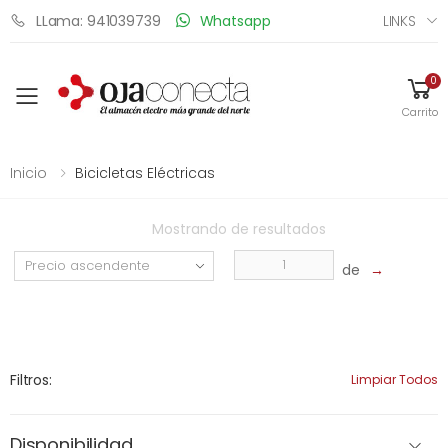
LINKS
LLama: 941039739
Whatsapp
0
Toggle mobile menu
Carrito
Inicio
Bicicletas Eléctricas
Mostrando
de
resultados
de
→
Filtros:
Limpiar Todos
Disponibilidad