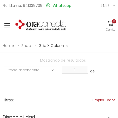
LINKS
LLama: 941039739
Whatsapp
0
Toggle mobile menu
Carrito
Home
Shop
Grid 3 Columns
Mostrando
de
resultados
de
→
Filtros:
Limpiar Todos
Disponibilidad