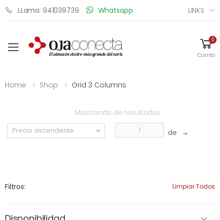
LINKS
LLama: 941039739
Whatsapp
0
Toggle mobile menu
Carrito
Home
Shop
Grid 3 Columns
Mostrando
de
resultados
de
→
Filtros:
Limpiar Todos
Disponibilidad