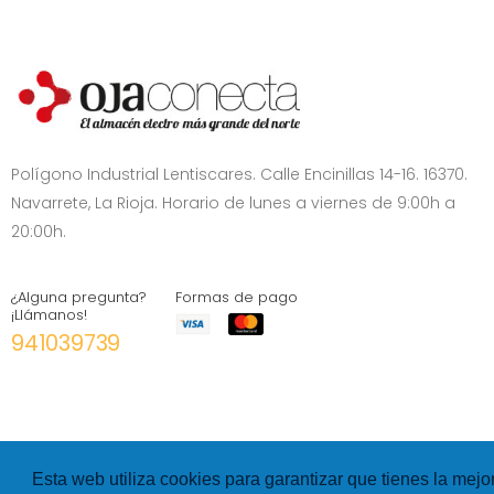
Polígono Industrial Lentiscares. Calle Encinillas 14-16. 16370.
Navarrete, La Rioja. Horario de lunes a viernes de 9:00h a
20:00h.
¿Alguna pregunta?
Formas de pago
¡Llámanos!
941039739
Esta web utiliza cookies para garantizar que tienes la mejo
©
Hexer
- All rights Reserved