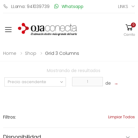
LINKS
LLama: 941039739
Whatsapp
0
Toggle mobile menu
Carrito
Home
Shop
Grid 3 Columns
Mostrando
de
resultados
de
→
Filtros:
Limpiar Todos
Disponibilidad