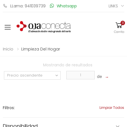
LINKS
LLama: 941039739
Whatsapp
0
Toggle mobile menu
Carrito
Inicio
Limpieza Del Hogar
Mostrando
de
resultados
de
→
Filtros:
Limpiar Todos
Disponibilidad