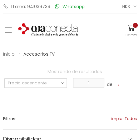
LINKS
LLama: 941039739
Whatsapp
0
Toggle mobile menu
Carrito
Inicio
Accesorios TV
Mostrando
de
resultados
de
→
Filtros:
Limpiar Todos
Disponibilidad