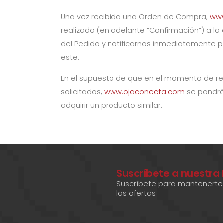
Una vez recibida una Orden de Compra,
www
realizado (en adelante “Confirmación”) a la
del Pedido y notificarnos inmediatamente por
este.
En el supuesto de que en el momento de re
solicitados,
www.ojaconecta.com
se pondrá 
adquirir un producto similar.
Suscríbete a nuestra
Suscríbete para mantenerte 
las ofertas