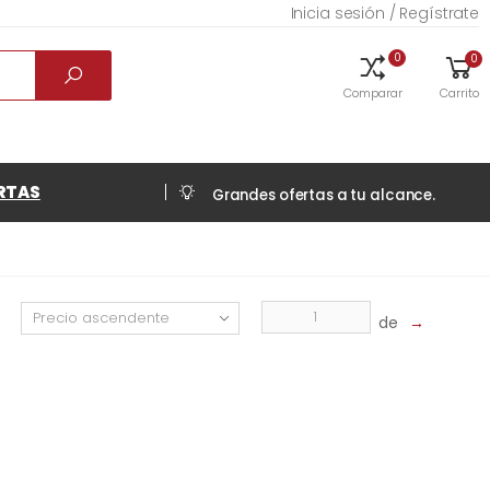
Inicia sesión / Regístrate
0
0
Comparar
Carrito
RTAS
Grandes ofertas a tu alcance.
de
→