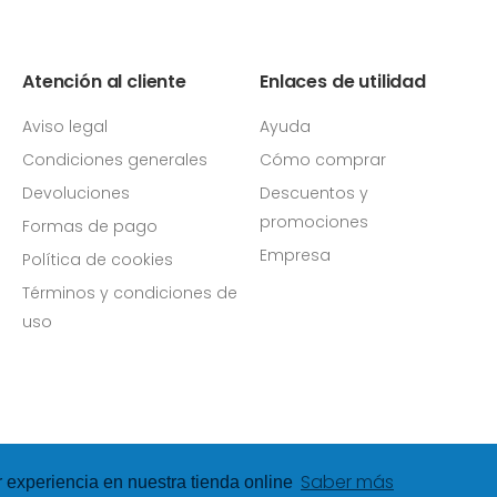
Atención al cliente
Enlaces de utilidad
Aviso legal
Ayuda
Condiciones generales
Cómo comprar
Devoluciones
Descuentos y
promociones
Formas de pago
Empresa
Política de cookies
Términos y condiciones de
uso
Saber más
r experiencia en nuestra tienda online