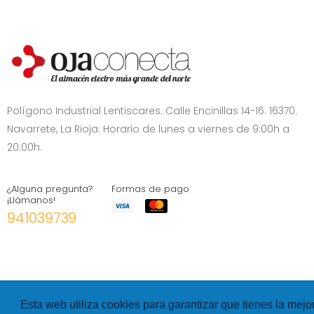
Polígono Industrial Lentiscares. Calle Encinillas 14-16. 16370.
Navarrete, La Rioja. Horario de lunes a viernes de 9:00h a
20:00h.
¿Alguna pregunta?
Formas de pago
¡Llámanos!
941039739
Esta web utiliza cookies para garantizar que tienes la mejo
©
Hexer
- All rights Reserved