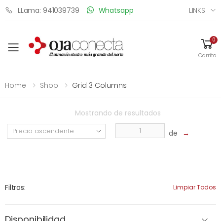
LINKS
LLama: 941039739
Whatsapp
0
Toggle mobile menu
Carrito
Home
Shop
Grid 3 Columns
Mostrando
de
resultados
de
→
Filtros:
Limpiar Todos
Disponibilidad