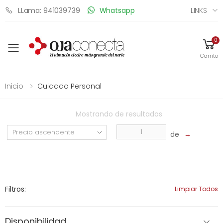
LINKS
LLama: 941039739
Whatsapp
0
Toggle mobile menu
Carrito
Inicio
Cuidado Personal
Mostrando
de
resultados
de
→
Filtros:
Limpiar Todos
Disponibilidad