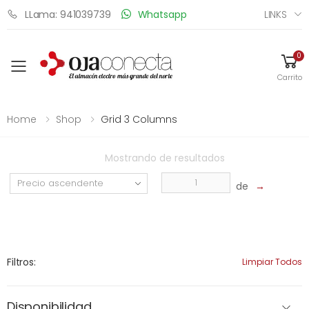
LINKS
LLama: 941039739
Whatsapp
0
Toggle mobile menu
Carrito
Home
Shop
Grid 3 Columns
Mostrando
de
resultados
de
→
Filtros:
Limpiar Todos
Disponibilidad