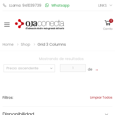
LINKS
LLama: 941039739
Whatsapp
0
Toggle mobile menu
Carrito
Home
Shop
Grid 3 Columns
Mostrando
de
resultados
de
→
Filtros:
Limpiar Todos
Disponibilidad