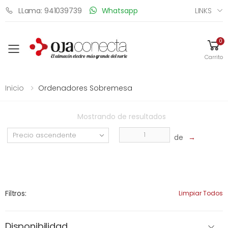
LINKS
LLama: 941039739
Whatsapp
0
Toggle mobile menu
Carrito
Inicio
Ordenadores Sobremesa
Mostrando
de
resultados
de
→
Filtros:
Limpiar Todos
Disponibilidad