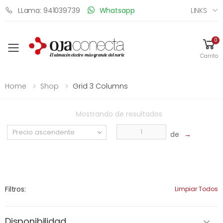
LINKS
LLama: 941039739
Whatsapp
0
Toggle mobile menu
Carrito
Home
Shop
Grid 3 Columns
Mostrando
de
resultados
de
→
Filtros:
Limpiar Todos
Disponibilidad