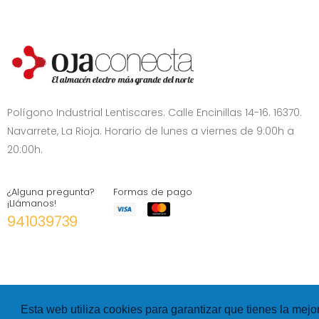
Polígono Industrial Lentiscares. Calle Encinillas 14-16. 16370.
Navarrete, La Rioja. Horario de lunes a viernes de 9:00h a
20:00h.
¿Alguna pregunta?
Formas de pago
¡Llámanos!
941039739
Esta web utiliza cookies para garantizar que tienes la mejo
©
Hexer
- All rights Reserved