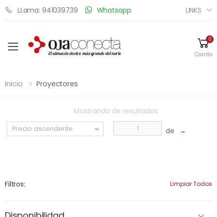
LINKS
LLama: 941039739
Whatsapp
0
Toggle mobile menu
Carrito
Inicio
Proyectores
Mostrando
de
resultados
de
→
Filtros:
Limpiar Todos
Disponibilidad