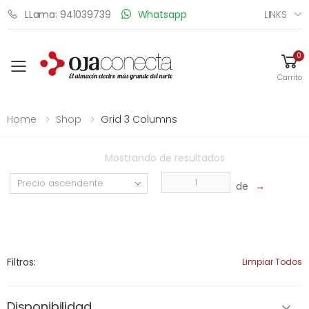
LINKS
LLama: 941039739
Whatsapp
0
Toggle mobile menu
Carrito
Home
Shop
Grid 3 Columns
Mostrando
de
resultados
de
→
Filtros:
Limpiar Todos
Disponibilidad