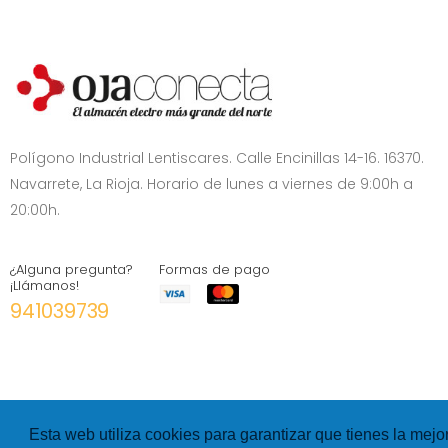
Polígono Industrial Lentiscares. Calle Encinillas 14-16. 16370.
Navarrete, La Rioja. Horario de lunes a viernes de 9:00h a
20:00h.
¿Alguna pregunta?
Formas de pago
¡Llámanos!
941039739
Esta web utiliza cookies para garantizar que tienes la mejo
©
Hexer
- All rights Reserved