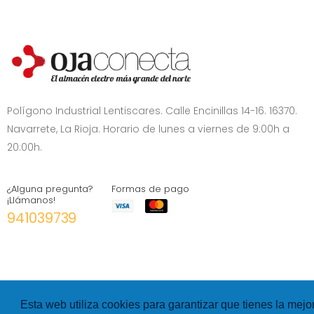
Polígono Industrial Lentiscares. Calle Encinillas 14-16. 16370.
Navarrete, La Rioja. Horario de lunes a viernes de 9:00h a
20:00h.
¿Alguna pregunta?
Formas de pago
¡Llámanos!
941039739
Esta web utiliza cookies para garantizar que tienes la mejo
©
Hexer
- All rights Reserved