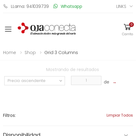
LINKS
LLama: 941039739
Whatsapp
0
Toggle mobile menu
Carrito
Home
Shop
Grid 3 Columns
Mostrando
de
resultados
de
→
Filtros:
Limpiar Todos
Disponibilidad