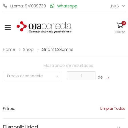
LINKS
LLama: 941039739
Whatsapp
0
Toggle mobile menu
Carrito
Home
Shop
Grid 3 Columns
Mostrando
de
resultados
de
→
Filtros:
Limpiar Todos
Disponibilidad