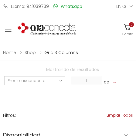
LINKS
LLama: 941039739
Whatsapp
0
Toggle mobile menu
Carrito
Home
Shop
Grid 3 Columns
Mostrando
de
resultados
de
→
Filtros:
Limpiar Todos
Disponibilidad