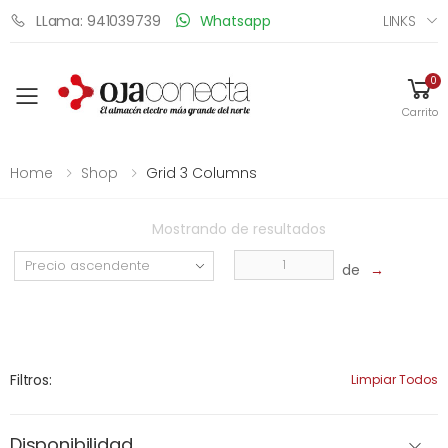
LINKS
LLama: 941039739
Whatsapp
0
Toggle mobile menu
Carrito
Home
Shop
Grid 3 Columns
Mostrando
de
resultados
de
→
Filtros:
Limpiar Todos
Disponibilidad