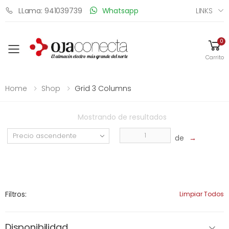
LINKS
LLama: 941039739
Whatsapp
0
Toggle mobile menu
Carrito
Home
Shop
Grid 3 Columns
Mostrando
de
resultados
de
→
Filtros:
Limpiar Todos
Disponibilidad