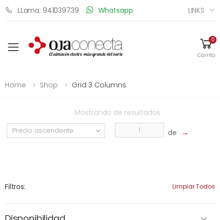
LINKS
LLama: 941039739
Whatsapp
0
Toggle mobile menu
Carrito
Home
Shop
Grid 3 Columns
Mostrando
de
resultados
de
→
Filtros:
Limpiar Todos
Disponibilidad