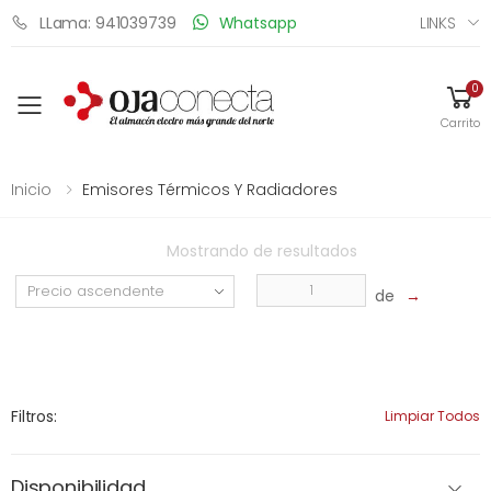
LINKS
LLama: 941039739
Whatsapp
0
Toggle mobile menu
Carrito
Inicio
Emisores Térmicos Y Radiadores
Mostrando
de
resultados
de
→
Filtros:
Limpiar Todos
Disponibilidad