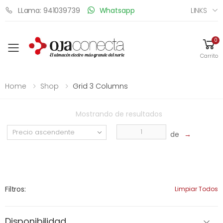
LINKS
LLama: 941039739
Whatsapp
0
Toggle mobile menu
Carrito
Home
Shop
Grid 3 Columns
Mostrando
de
resultados
de
→
Filtros:
Limpiar Todos
Disponibilidad