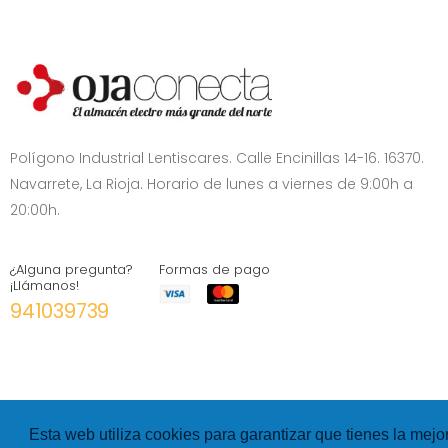
Polígono Industrial Lentiscares. Calle Encinillas 14-16. 16370.
Navarrete, La Rioja. Horario de lunes a viernes de 9:00h a
20:00h.
¿Alguna pregunta?
Formas de pago
¡Llámanos!
941039739
Esta web utiliza cookies para garantizar que tienes la mejo
©
Hexer
- All rights Reserved