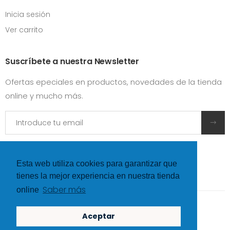
Inicia sesión
Ver carrito
Suscríbete a nuestra Newsletter
Ofertas epeciales en productos, novedades de la tienda
online y mucho más.
Acepto las
condiciones y términos de uso
Esta web utiliza cookies para garantizar que
tienes la mejor experiencia en nuestra tienda
Saber más
online
©
Hexer
- All rights Reserved
Aceptar