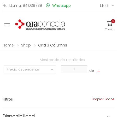
LINKS
LLama: 941039739
Whatsapp
0
Toggle mobile menu
Carrito
Home
Shop
Grid 3 Columns
Mostrando
de
resultados
de
→
Filtros:
Limpiar Todos
Disponibilidad