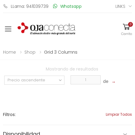
LINKS
LLama: 941039739
Whatsapp
0
Toggle mobile menu
Carrito
Home
Shop
Grid 3 Columns
Mostrando
de
resultados
de
→
Filtros:
Limpiar Todos
Disponibilidad