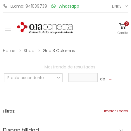
LINKS
LLama: 941039739
Whatsapp
0
Toggle mobile menu
Carrito
Home
Shop
Grid 3 Columns
Mostrando
de
resultados
de
→
Filtros:
Limpiar Todos
Disponibilidad