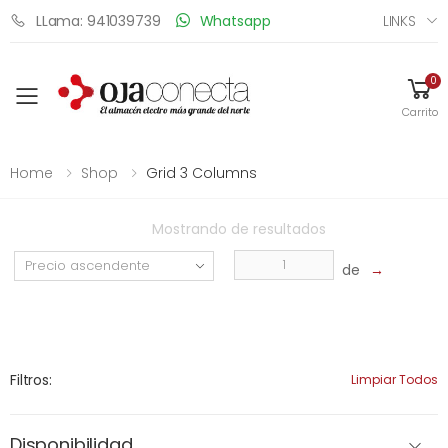
LINKS
LLama: 941039739
Whatsapp
0
Toggle mobile menu
Carrito
Home
Shop
Grid 3 Columns
Mostrando
de
resultados
de
→
Filtros:
Limpiar Todos
Disponibilidad