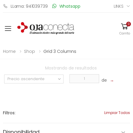
LINKS
LLama: 941039739
Whatsapp
0
Toggle mobile menu
Carrito
Home
Shop
Grid 3 Columns
Mostrando
de
resultados
de
→
Filtros:
Limpiar Todos
Disponibilidad