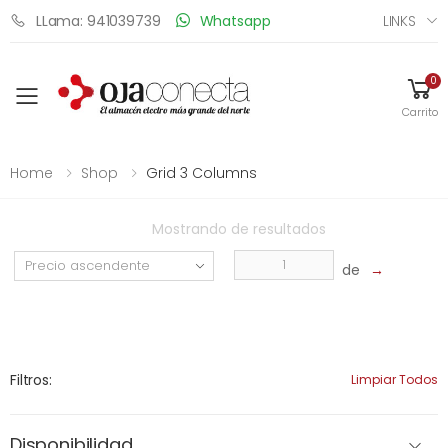
LINKS
LLama: 941039739
Whatsapp
0
Toggle mobile menu
Carrito
Home
Shop
Grid 3 Columns
Mostrando
de
resultados
de
→
Filtros:
Limpiar Todos
Disponibilidad