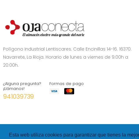
Polígono Industrial Lentiscares. Calle Encinillas 14-16. 16370.
Navarrete, La Rioja. Horario de lunes a viernes de 9:00h a
20:00h.
¿Alguna pregunta?
Formas de pago
¡Llámanos!
941039739
Esta web utiliza cookies para garantizar que tienes la mejo
©
Hexer
- All rights Reserved