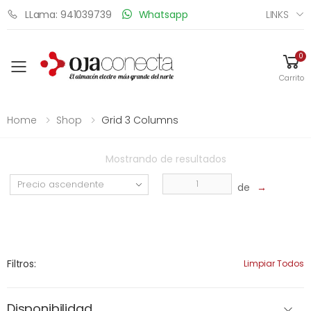
LINKS
LLama: 941039739
Whatsapp
0
Toggle mobile menu
Carrito
Home
Shop
Grid 3 Columns
Mostrando
de
resultados
de
→
Filtros:
Limpiar Todos
Disponibilidad