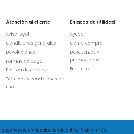
Atención al cliente
Enlaces de utilidad
Aviso legal
Ayuda
Condiciones generales
Cómo comprar
Devoluciones
Descuentos y
promociones
Formas de pago
Empresa
Política de cookies
Términos y condiciones de
uso
Saber más
r experiencia en nuestra tienda online