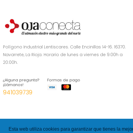
Polígono Industrial Lentiscares. Calle Encinillas 14-16. 16370.
Navarrete, La Rioja. Horario de lunes a viernes de 9:00h a
20:00h.
¿Alguna pregunta?
Formas de pago
¡Llámanos!
941039739
Esta web utiliza cookies para garantizar que tienes la mejo
©
Hexer
- All rights Reserved