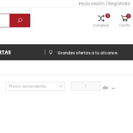
Inicia sesión / Regístrate
0
0
Comparar
Carrito
RTAS
Grandes ofertas a tu alcance.
de
→