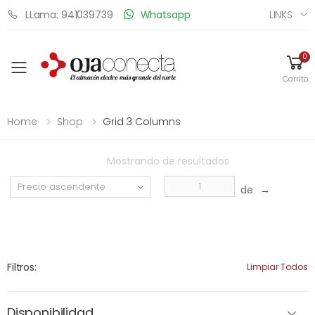
LINKS
LLama: 941039739
Whatsapp
0
Toggle mobile menu
Carrito
Home
Shop
Grid 3 Columns
Mostrando
de
resultados
de
→
Filtros:
Limpiar Todos
Disponibilidad