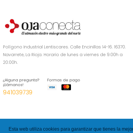
Polígono Industrial Lentiscares. Calle Encinillas 14-16. 16370.
Navarrete, La Rioja. Horario de lunes a viernes de 9:00h a
20:00h.
¿Alguna pregunta?
Formas de pago
¡Llámanos!
941039739
Esta web utiliza cookies para garantizar que tienes la mejo
©
Hexer
- All rights Reserved