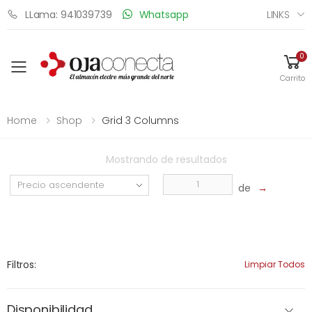
LINKS
LLama: 941039739
Whatsapp
0
Toggle mobile menu
Carrito
Home
Shop
Grid 3 Columns
Mostrando
de
resultados
de
→
Filtros:
Limpiar Todos
Disponibilidad