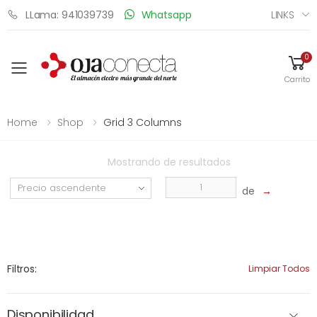
LINKS
LLama: 941039739
Whatsapp
0
Toggle mobile menu
Carrito
Home
Shop
Grid 3 Columns
Mostrando
de
resultados
de
→
Filtros:
Limpiar Todos
Disponibilidad