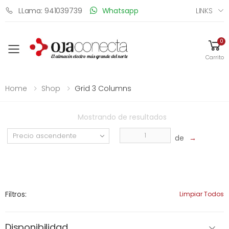
LINKS
LLama: 941039739
Whatsapp
0
Toggle mobile menu
Carrito
Home
Shop
Grid 3 Columns
Mostrando
de
resultados
de
→
Filtros:
Limpiar Todos
Disponibilidad